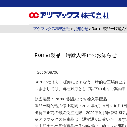
アヅマックス株式会社
>
お知らせ
> Romer製品一時輸
Romer製品一時輸入停止のお知らせ
2020/09/06
Romer社より、棚卸にともなう一時的な工場停止
つきましては、当社対応として以下の通りご案内申
該当製品：Romer製品のうち輸入手配品
製品一時的輸入停止期間：2020年9月18日～10月1
出荷停止前の最終受注期限：2020年9月3日(木)15時
※アヅマックス在庫品は、通常通り出荷いたします
※上記までの受注商品の予定納期は、約３～4週間