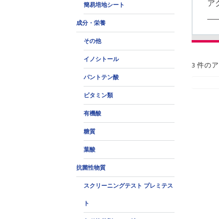
ア
簡易培地シート
成分・栄養
その他
イノシトール
3 件の
パントテン酸
ビタミン類
有機酸
糖質
葉酸
抗菌性物質
スクリーニングテスト プレミテス
ト