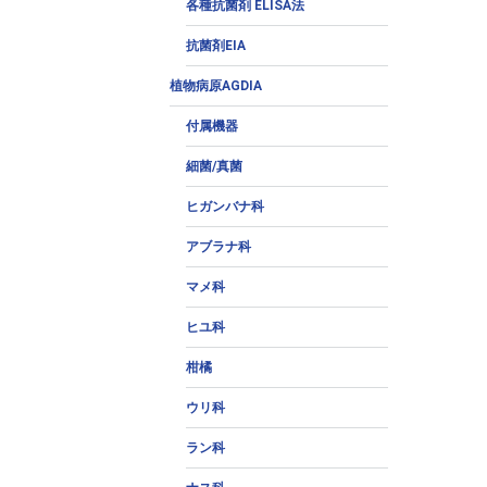
各種抗菌剤 ELISA法
抗菌剤EIA
植物病原AGDIA
付属機器
細菌/真菌
ヒガンバナ科
アブラナ科
マメ科
ヒユ科
柑橘
ウリ科
ラン科