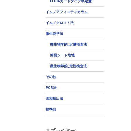
ELISAカードタイプ半定量
イムノアフィニティカラム
イムノクロマト法
微生物学法
微生物学的_定量検査法
簡易シート培地
微生物学的_定性検査法
その他
PCR法
固相抽出法
標準品
サプライヤー: