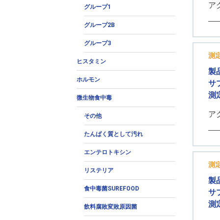
ア
グループ1
グループ2B
グループ3
測
ヒスタミン
製
ホルモン
サ
測
微生物食中毒
ア
その他
たんぱく質として汚れ
エンテロトキシン
測
リステリア
製
食中毒菌SUREFOOD
サ
測
飲料腐敗変敗原因菌