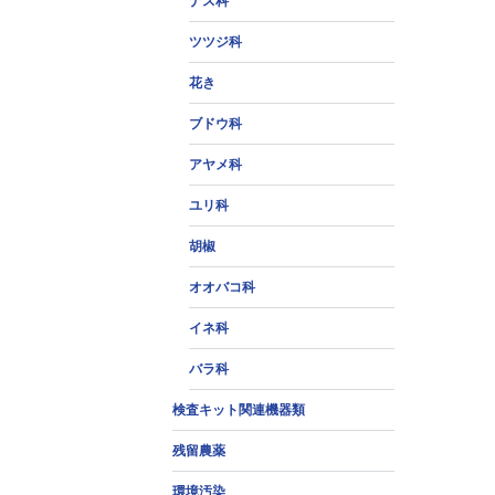
ナス科
ツツジ科
花き
ブドウ科
アヤメ科
ユリ科
胡椒
オオバコ科
イネ科
バラ科
検査キット関連機器類
残留農薬
環境汚染