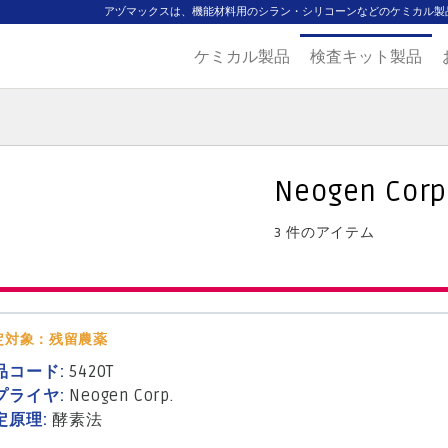
アヅマックスは、機能材料用のシラン・シリコーンなどのケミカル製
ケミカル製品
検査キット製品
ジ
主要取扱ブランド
代理店一覧
製品検索
見積発行
Neogen Corp
3 件のアイテム
定対象：残留農薬
品コード:
5420T
プライヤ:
Neogen Corp.
定原理:
酵素法