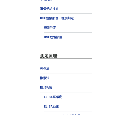
遺伝子組換え
BSE危険部位・種別判定
種別判定
BSE危険部位
測定原理:
発色法
酵素法
ELISA法
ELISA高感度
ELISA迅速