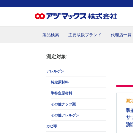
製品検索
主要取扱ブランド
代理店一覧
ホーム
お気に入り
お買い物カゴ
ご注文
マイペー
測定対象:
アレルゲン
特定原材料
準特定原材料
測
その他ナッツ類
製
その他アレルゲン
サ
測
カビ毒