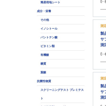
E-
簡易培地シート
成分・栄養
その他
測
イノシトール
製
パントテン酸
サ
測
ビタミン類
E
有機酸
糖質
葉酸
測
抗菌性物質
製
スクリーニングテスト プレミテス
サ
測
ト