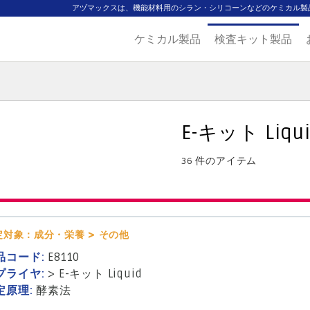
アヅマックスは、機能材料用のシラン・シリコーンなどのケミカル製
ケミカル製品
検査キット製品
ジ
主要取扱ブランド
代理店一覧
製品検索
見積発行
E-キット Liqu
36 件のアイテム
定対象：成分・栄養 > その他
品コード:
E8110
プライヤ:
>
E-キット Liquid
定原理:
酵素法