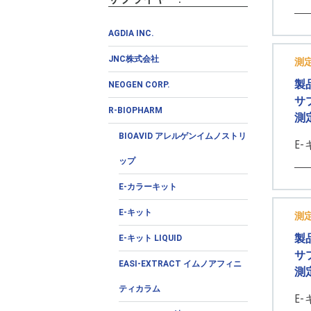
AGDIA INC.
JNC株式会社
測
製
NEOGEN CORP.
サ
R-BIOPHARM
測
BIOAVID アレルゲンイムノストリ
E-
ップ
E-カラーキット
E-キット
測
製
E-キット LIQUID
サ
EASI-EXTRACT イムノアフィニ
測
ティカラム
E-