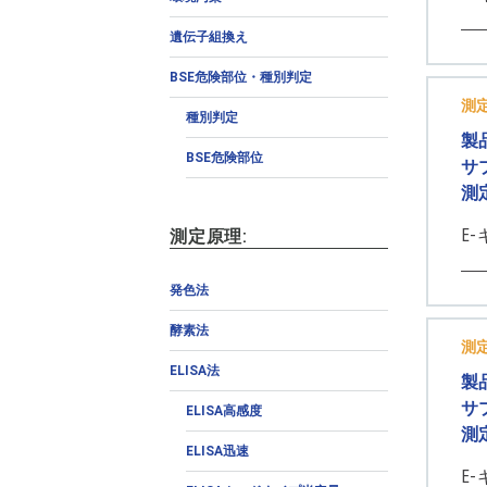
遺伝子組換え
BSE危険部位・種別判定
測
種別判定
製
BSE危険部位
サ
測
E-
測定原理:
発色法
酵素法
測
ELISA法
製
サ
ELISA高感度
測
ELISA迅速
E-