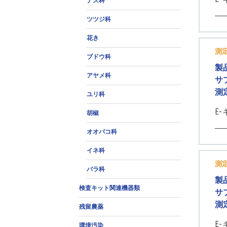
ナス科
ツツジ科
花き
測
ブドウ科
製
アヤメ科
サ
測
ユリ科
E-
胡椒
オオバコ科
イネ科
測
バラ科
製
検査キット関連機器類
サ
測
残留農薬
E-
環境汚染