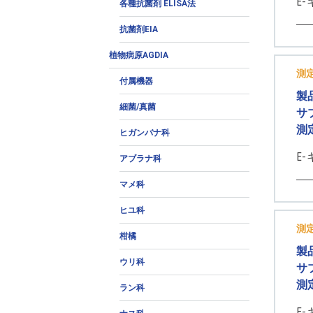
E-
各種抗菌剤 ELISA法
抗菌剤EIA
植物病原AGDIA
測
付属機器
製
細菌/真菌
サ
測
ヒガンバナ科
E-
アブラナ科
マメ科
ヒユ科
測
柑橘
製
ウリ科
サ
測
ラン科
E-