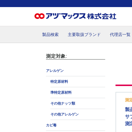
製品検索
主要取扱ブランド
代理店一覧
ホーム
お気に入り
お買い物カゴ
ご注文
マイペー
測定対象:
アレルゲン
特定原材料
準特定原材料
測
その他ナッツ類
製
その他アレルゲン
サ
測
カビ毒