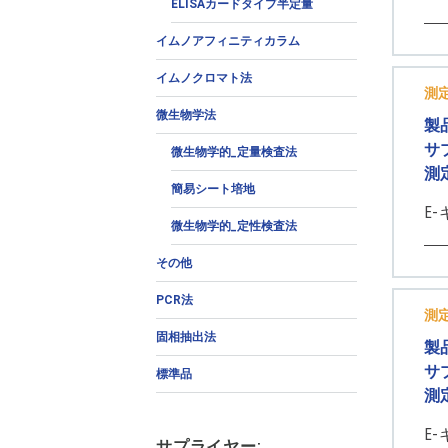
ELISAカードタイプ半定量
イムノアフィニティカラム
イムノクロマト法
測
微生物学法
製
サ
微生物学的_定量検査法
測
簡易シート培地
E-
微生物学的_定性検査法
その他
PCR法
測
固相抽出法
製
サ
標準品
測
E-
サプライヤー: