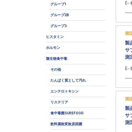
E-
グループ1
グループ2B
グループ3
測
ヒスタミン
製
ホルモン
サ
測
微生物食中毒
E
その他
たんぱく質として汚れ
エンテロトキシン
測
リステリア
製
食中毒菌SUREFOOD
サ
測
飲料腐敗変敗原因菌