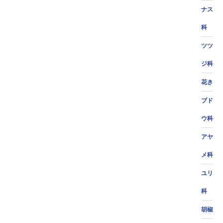
ナス
科
ツツ
ジ科
花き
ブド
ウ科
アヤ
メ科
ユリ
科
胡椒