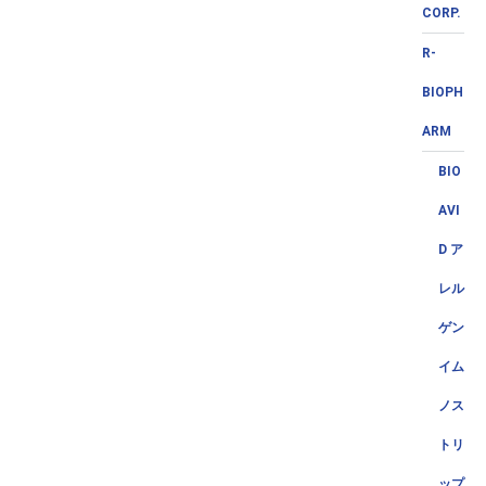
CORP.
R-
BIOPH
ARM
BIO
AVI
D ア
レル
ゲン
イム
ノス
トリ
ップ