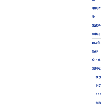
環境汚
染
遺伝子
組換え
BSE危
険部
位・種
別判定
種別
判定
BSE
危険