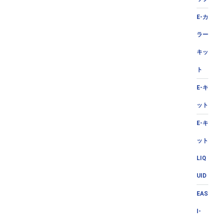
E-カ
ラー
キッ
ト
E-キ
ット
E-キ
ット
LIQ
UID
EAS
I-