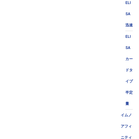
ELI
SA
迅速
ELI
SA
カー
ドタ
イプ
半定
量
イムノ
アフィ
ニティ