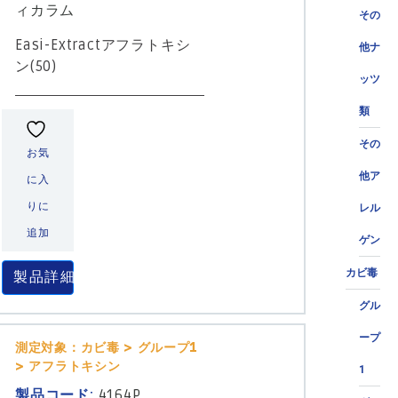
ィカラム
その
Easi-Extractアフラトキシ
他ナ
ン(50)
ッツ
類
その
お気
他ア
に入
りに
レル
追加
ゲン
カビ毒
製品詳細
グル
ープ
測定対象：カビ毒 > グループ1
> アフラトキシン
1
製品コード:
4164P