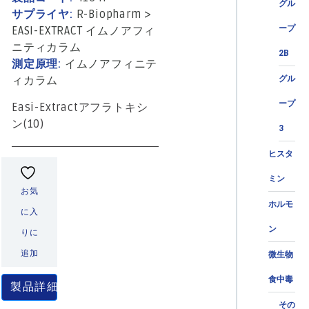
グル
サプライヤ:
R-Biopharm
>
ープ
EASI-EXTRACT イムノアフィ
ニティカラム
2B
測定原理:
イムノアフィニテ
ィカラム
グル
ープ
Easi-Extractアフラトキシ
ン(10)
3
ヒスタ
ミン
お気
ホルモ
に入
ン
りに
追加
微生物
食中毒
製品詳細
その