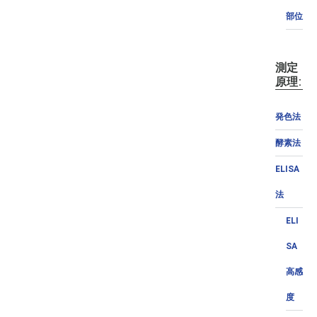
部位
測定
原理:
発色法
酵素法
ELISA
法
ELI
SA
高感
度