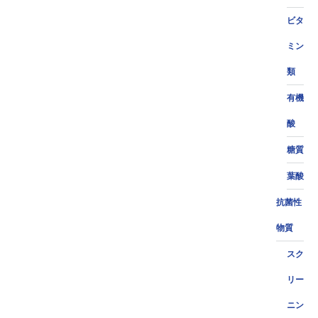
ビタ
ミン
類
有機
酸
糖質
葉酸
抗菌性
物質
スク
リー
ニン