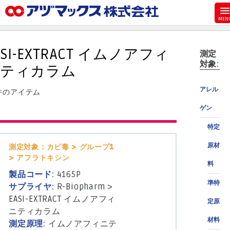
メニュー
ホーム
ASI-EXTRACT イムノアフィ
測定
お気に入り
対象:
ティカラム
お買い物カゴ
アレル
 件のアイテム
ご注文
ゲン
マイページ
特定
主要取扱ブランド
原材
測定対象：カビ毒 > グループ1
代理店一覧
> アフラトキシン
料
製品検索
製品コード:
4165P
準特
見積発行
サプライヤ:
R-Biopharm
>
EASI-EXTRACT イムノアフィ
定原
ニティカラム
材料
測定原理:
イムノアフィニテ