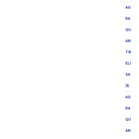
AG
RA
QU
AN
T®
ELI
SA
法
AG
RA
QU
AN