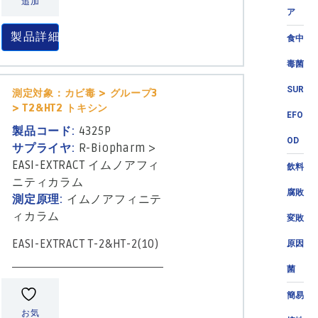
追加
ア
製品詳細
食中
毒菌
SUR
測定対象：カビ毒 > グループ3
> T2&HT2 トキシン
EFO
製品コード:
4325P
OD
サプライヤ:
R-Biopharm
>
EASI-EXTRACT イムノアフィ
飲料
ニティカラム
腐敗
測定原理:
イムノアフィニテ
ィカラム
変敗
EASI-EXTRACT T-2&HT-2(10)
原因
菌
簡易
お気