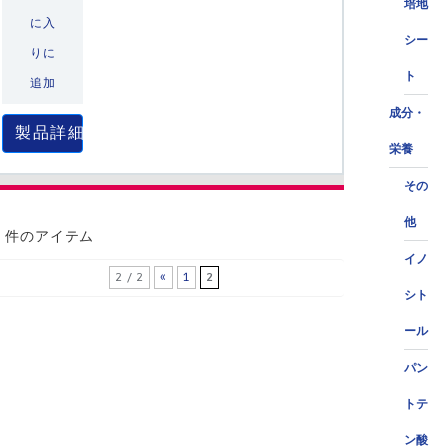
培地
に入
シー
りに
ト
追加
成分・
製品詳細
栄養
その
他
0 件のアイテム
イノ
2 / 2
«
1
2
シト
ール
パン
トテ
ン酸