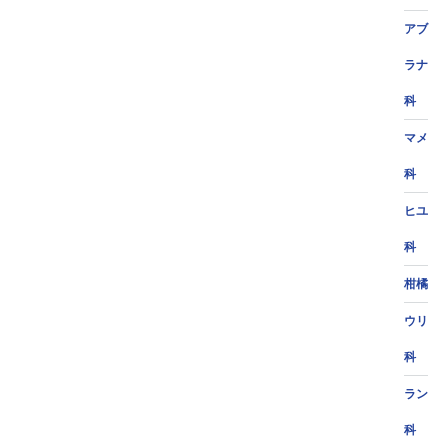
アブ
ラナ
科
マメ
科
ヒユ
科
柑橘
ウリ
科
ラン
科