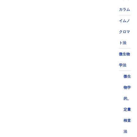
カラム
イムノ
クロマ
ト法
微生物
学法
微生
物学
的_
定量
検査
法