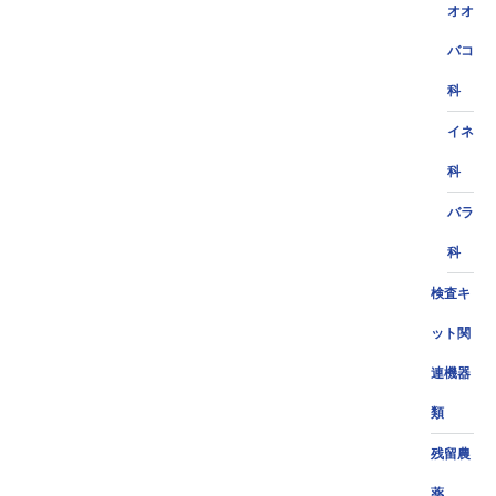
オオ
バコ
科
イネ
科
バラ
科
検査キ
ット関
連機器
類
残留農
薬