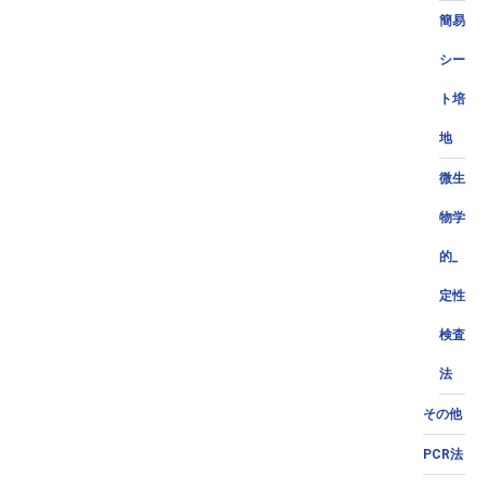
簡易
シー
ト培
地
微生
物学
的_
定性
検査
法
その他
PCR法