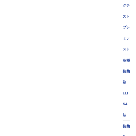
グテ
スト
プレ
ミテ
スト
各種
抗菌
剤
ELI
SA
法
抗菌