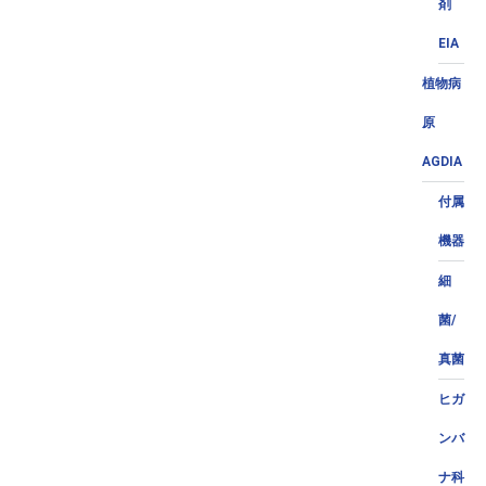
剤
EIA
植物病
原
AGDIA
付属
機器
細
菌/
真菌
ヒガ
ンバ
ナ科