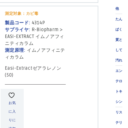
他
測定対象：カビ毒
たん
製品コード:
4314P
サプライヤ:
R-Biopharm
>
ぱく
EASI-EXTRACT イムノアフィ
質と
ニティカラム
測定原理:
イムノアフィニテ
して
ィカラム
汚れ
Easi-Extractゼアラレノン
エン
(50)
テロ
トキ
シン
お気
に入
リス
りに
テリ