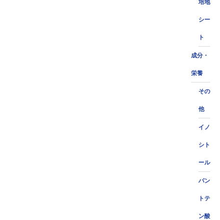
培地
シー
ト
成分・
栄養
その
他
イノ
シト
ール
パン
トテ
ン酸