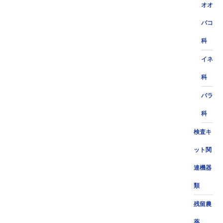
オオ
バコ
科
イネ
科
バラ
科
検査キ
ット関
連機器
類
残留農
薬