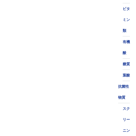
ビタ
ミン
類
有機
酸
糖質
葉酸
抗菌性
物質
スク
リー
ニン