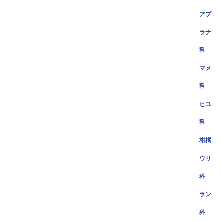
アブ
ラナ
科
マメ
科
ヒユ
科
柑橘
ウリ
科
ラン
科