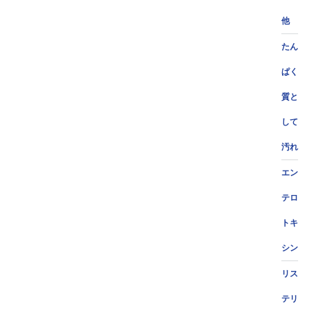
他
たん
ぱく
質と
して
汚れ
エン
テロ
トキ
シン
リス
テリ