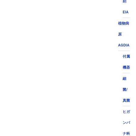
剤
EIA
植物病
原
AGDIA
付属
機器
細
菌/
真菌
ヒガ
ンバ
ナ科