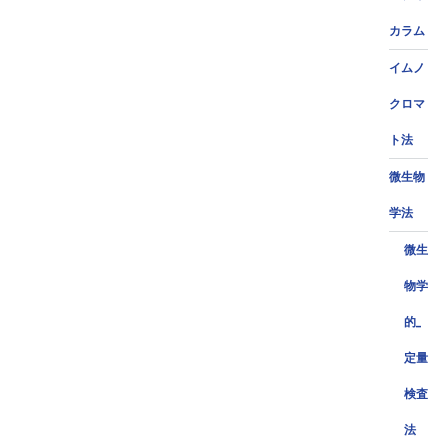
カラム
イムノ
クロマ
ト法
微生物
学法
微生
物学
的_
定量
検査
法