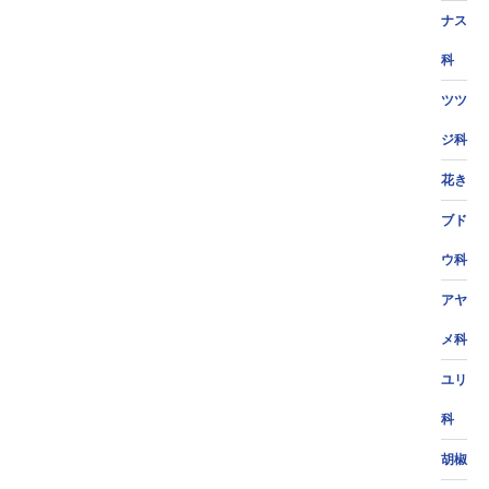
ナス
科
ツツ
ジ科
花き
ブド
ウ科
アヤ
メ科
ユリ
科
胡椒