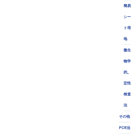
簡易
シー
ト培
地
微生
物学
的_
定性
検査
法
その他
PCR法