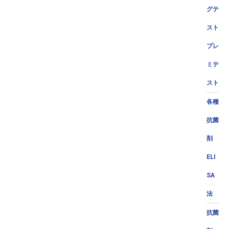
グテ
スト
プレ
ミテ
スト
各種
抗菌
剤
ELI
SA
法
抗菌