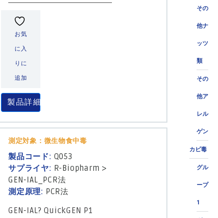
その
他ナ
お気
ッツ
に入
類
りに
追加
その
他ア
製品詳細
レル
ゲン
測定対象：微生物食中毒
カビ毒
製品コード:
Q053
サプライヤ:
R-Biopharm
>
グル
GEN-IAL_PCR法
ープ
測定原理:
PCR法
1
GEN-IAL? QuickGEN P1