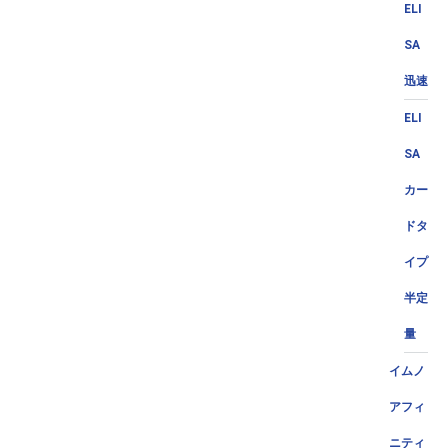
ELI
SA
迅速
ELI
SA
カー
ドタ
イプ
半定
量
イムノ
アフィ
ニティ