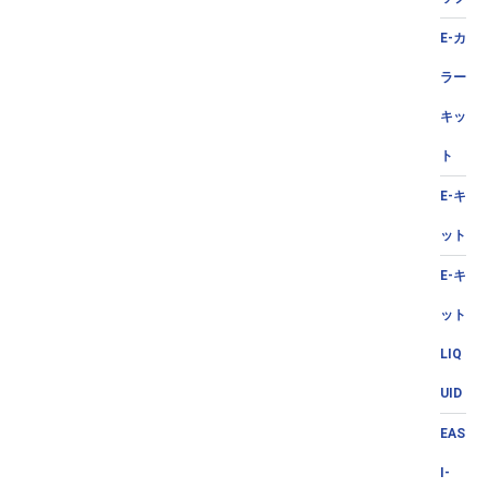
E-カ
ラー
キッ
ト
E-キ
ット
E-キ
ット
LIQ
UID
EAS
I-