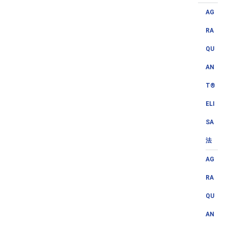
AG
RA
QU
AN
T®
ELI
SA
法
AG
RA
QU
AN