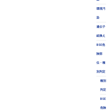
環境汚
染
遺伝子
組換え
BSE危
険部
位・種
別判定
種別
判定
BSE
危険