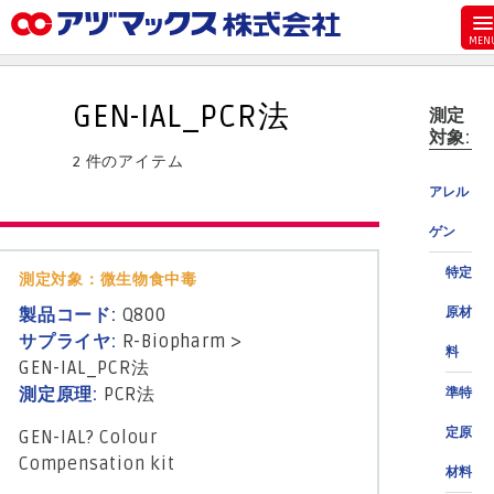
メニュー
ホーム
GEN-IAL_PCR法
測定
お気に入り
対象:
2 件のアイテム
お買い物カゴ
アレル
ご注文
ゲン
マイページ
特定
測定対象：微生物食中毒
主要取扱ブランド
製品コード:
Q800
原材
代理店一覧
サプライヤ:
R-Biopharm
>
料
製品検索
GEN-IAL_PCR法
測定原理:
PCR法
準特
見積発行
定原
GEN-IAL? Colour
Compensation kit
材料