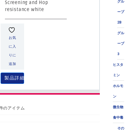
グル
Screening and Hop
resistance white
ープ
2B
グル
お気
ープ
に入
3
りに
追加
ヒスタ
ミン
製品詳細
ホルモ
ン
微生物
 件のアイテム
食中毒
その