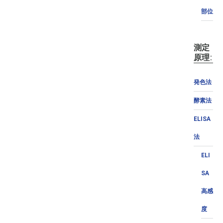
部位
測定
原理:
発色法
酵素法
ELISA
法
ELI
SA
高感
度