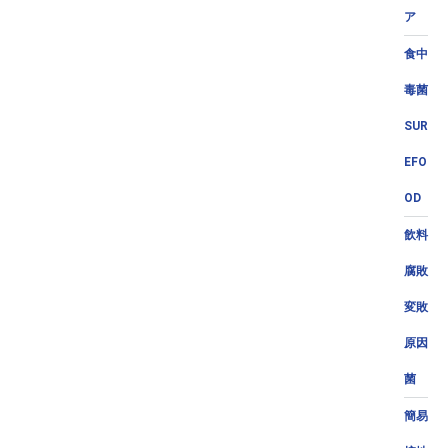
ア
食中
毒菌
SUR
EFO
OD
飲料
腐敗
変敗
原因
菌
簡易