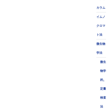
カラム
イムノ
クロマ
ト法
微生物
学法
微生
物学
的_
定量
検査
法