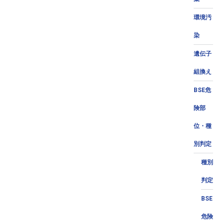
環境汚
染
遺伝子
組換え
BSE危
険部
位・種
別判定
種別
判定
BSE
危険