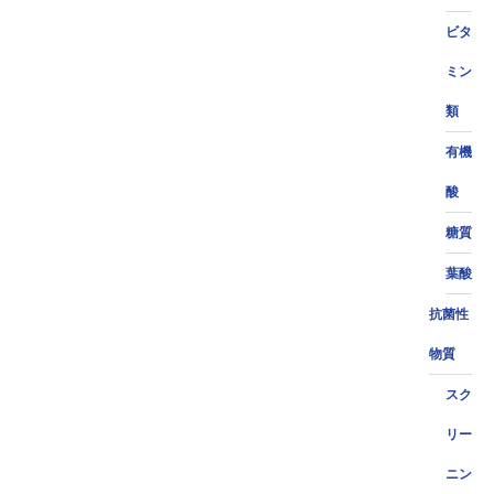
ビタ
ミン
類
有機
酸
糖質
葉酸
抗菌性
物質
スク
リー
ニン