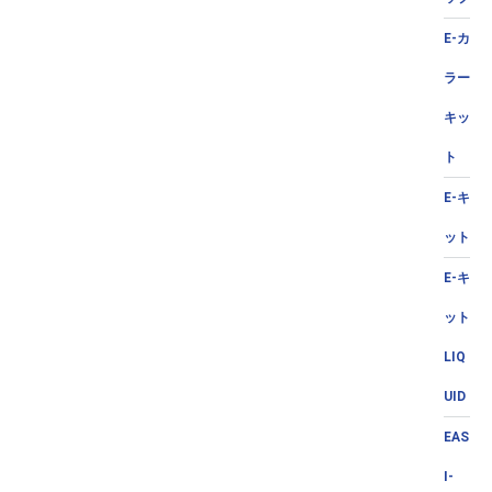
E-カ
ラー
キッ
ト
E-キ
ット
E-キ
ット
LIQ
UID
EAS
I-