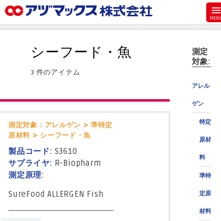
メニュー
ホーム
シーフード・魚
測定
お気に入り
対象:
3 件のアイテム
お買い物カゴ
アレル
ご注文
ゲン
マイページ
特定
測定対象：アレルゲン > 準特定
主要取扱ブランド
原材料 > シーフード・魚
原材
代理店一覧
製品コード:
S3610
料
製品検索
サプライヤ:
R-Biopharm
測定原理:
準特
見積発行
SureFood ALLERGEN Fish
定原
材料