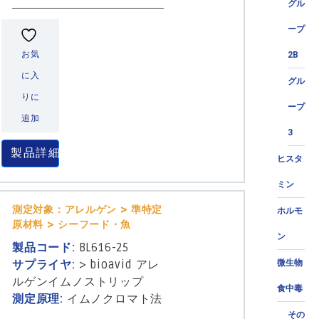
グル
ープ
お気
2B
に入
グル
りに
ープ
追加
3
製品詳細
ヒスタ
ミン
測定対象：アレルゲン > 準特定
ホルモ
原材料 > シーフード・魚
ン
製品コード:
BL616-25
微生物
サプライヤ:
>
bioavid アレ
ルゲンイムノストリップ
食中毒
測定原理:
イムノクロマト法
その