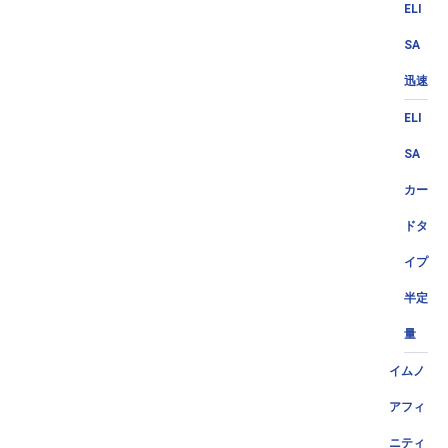
ELI
SA
迅速
ELI
SA
カー
ドタ
イプ
半定
量
イムノ
アフィ
ニティ