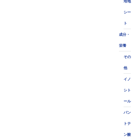
培地
シー
ト
成分・
栄養
その
他
イノ
シト
ール
パン
トテ
ン酸