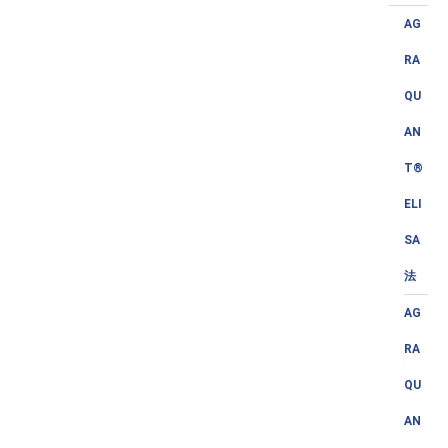
AG
RA
QU
AN
T®
ELI
SA
法
AG
RA
QU
AN