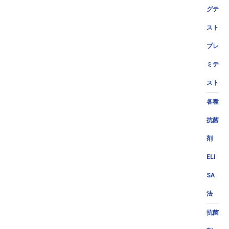
グテ
スト
プレ
ミテ
スト
各種
抗菌
剤
ELI
SA
法
抗菌