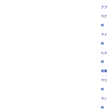
アブ
ラナ
科
マメ
科
ヒユ
科
柑橘
ウリ
科
ラン
科