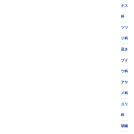
ナス
科
ツツ
ジ科
花き
ブド
ウ科
アヤ
メ科
ユリ
科
胡椒