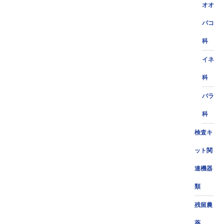
オオ
バコ
科
イネ
科
バラ
科
検査キ
ット関
連機器
類
残留農
薬