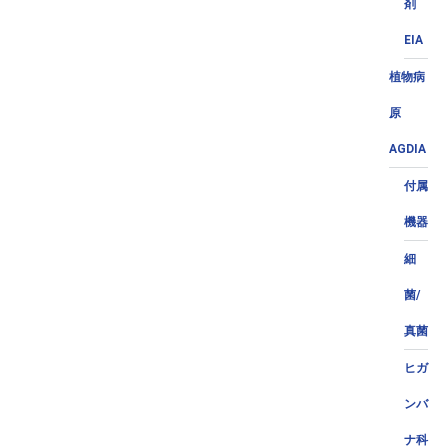
剤
EIA
植物病
原
AGDIA
付属
機器
細
菌/
真菌
ヒガ
ンバ
ナ科