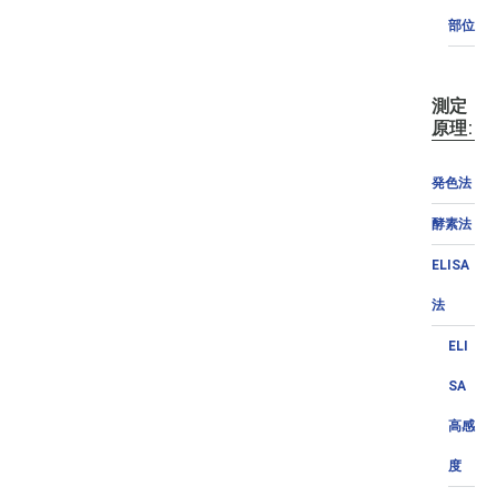
部位
測定
原理:
発色法
酵素法
ELISA
法
ELI
SA
高感
度