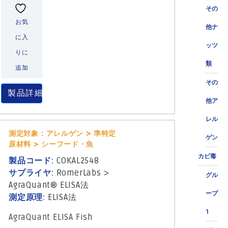
その
お気
他ナ
に入
ッツ
りに
類
追加
その
製品詳細
他ア
レル
測定対象：アレルゲン > 準特定
ゲン
原材料 > シーフード・魚
カビ毒
製品コード:
COKAL2548
サプライヤ:
RomerLabs
>
グル
AgraQuant® ELISA法
ープ
測定原理:
ELISA法
1
AgraQuant ELISA Fish