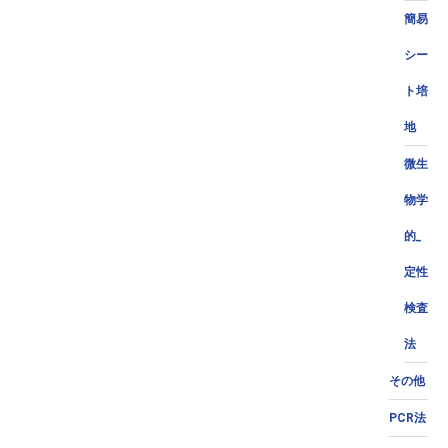
簡易
シー
ト培
地
微生
物学
的_
定性
検査
法
その他
PCR法