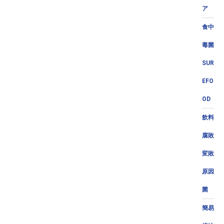
ア
食中
毒菌
SUR
EFO
OD
飲料
腐敗
変敗
原因
菌
簡易