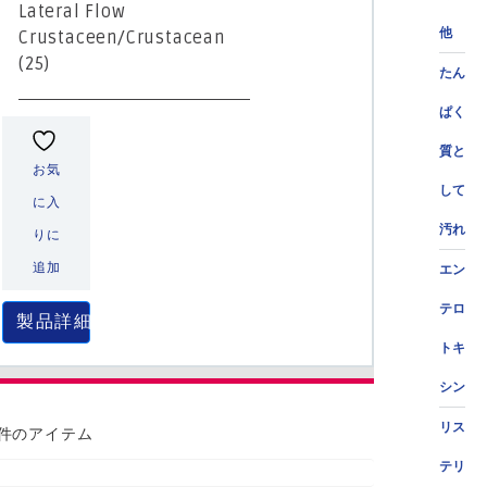
Lateral Flow
他
Crustaceen/Crustacean
(25)
たん
ぱく
質と
お気
して
に入
汚れ
りに
追加
エン
テロ
製品詳細
トキ
シン
リス
 件のアイテム
テリ