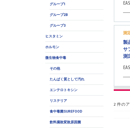
EA
グループ1
グループ2B
グループ3
測
ヒスタミン
製
ホルモン
サ
測
微生物食中毒
EA
その他
たんぱく質として汚れ
エンテロトキシン
リステリア
2 件の
食中毒菌SUREFOOD
飲料腐敗変敗原因菌