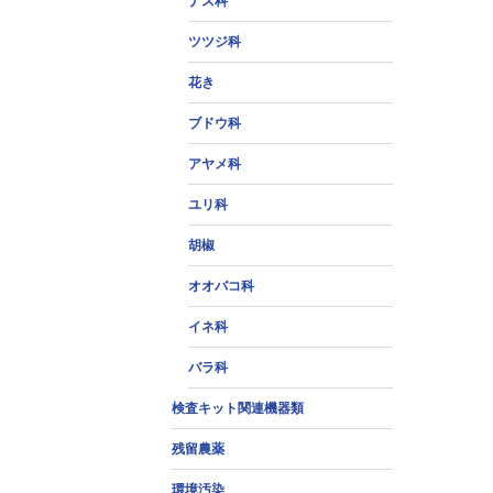
ナス科
ツツジ科
花き
ブドウ科
アヤメ科
ユリ科
胡椒
オオバコ科
イネ科
バラ科
検査キット関連機器類
残留農薬
環境汚染