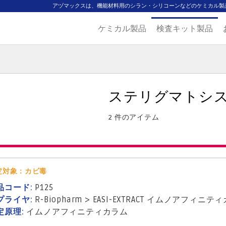
アヅマックスは、機能材料用のシラン・シリコーンなどのケミカル製
ケミカル製品
検査キット製品
ジ
主要取扱ブランド
代理店一覧
製品検索
見積発行
ステリグマトシ
2 件のアイテム
定対象：カビ毒
品コード:
P125
プライヤ:
R-Biopharm
>
EASI-EXTRACT イムノアフィニテ
定原理:
イムノアフィニティカラム