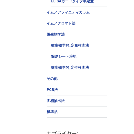
ELISAカードタイプ半定量
イムノアフィニティカラム
イムノクロマト法
微生物学法
微生物学的_定量検査法
簡易シート培地
微生物学的_定性検査法
その他
PCR法
固相抽出法
標準品
サプライヤー: