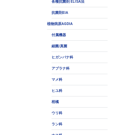
各種抗菌剤 ELISA法
抗菌剤EIA
植物病原AGDIA
付属機器
細菌/真菌
ヒガンバナ科
アブラナ科
マメ科
ヒユ科
柑橘
ウリ科
ラン科