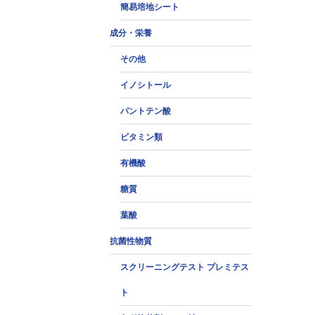
簡易培地シート
成分・栄養
その他
イノシトール
パントテン酸
ビタミン類
有機酸
糖質
葉酸
抗菌性物質
スクリーニングテスト プレミテス
ト