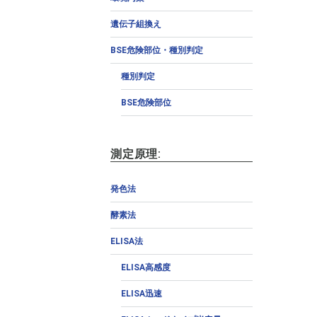
遺伝子組換え
BSE危険部位・種別判定
種別判定
BSE危険部位
測定原理:
発色法
酵素法
ELISA法
ELISA高感度
ELISA迅速