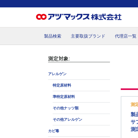
製品検索
主要取扱ブランド
代理店一覧
ホーム
お気に入り
お買い物カゴ
ご注文
マイペー
測定対象:
アレルゲン
特定原材料
準特定原材料
測
その他ナッツ類
製
その他アレルゲン
サ
測
カビ毒