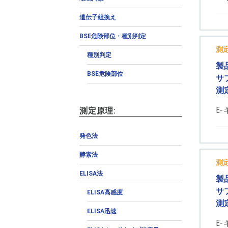
遺伝子組換え
BSE危険部位・種別判定
測
種別判定
製
BSE危険部位
サ
測
E-
測定原理:
発色法
酵素法
測
ELISA法
製
サ
ELISA高感度
測
ELISA迅速
E-