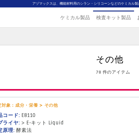
アヅマックスは、機能材料用のシラン・シリコーンなどのケミカル製
ケミカル製品
検査キット製品
ジ
主要取扱ブランド
代理店一覧
製品検索
見積発行
その他
78 件のアイテム
定対象：成分・栄養 > その他
品コード:
E8110
プライヤ:
>
E-キット Liquid
定原理:
酵素法