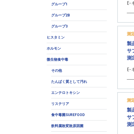
E-
グループ1
グループ2B
グループ3
測
ヒスタミン
製
ホルモン
サ
測
微生物食中毒
E
その他
たんぱく質として汚れ
エンテロトキシン
測
リステリア
製
食中毒菌SUREFOOD
サ
測
飲料腐敗変敗原因菌