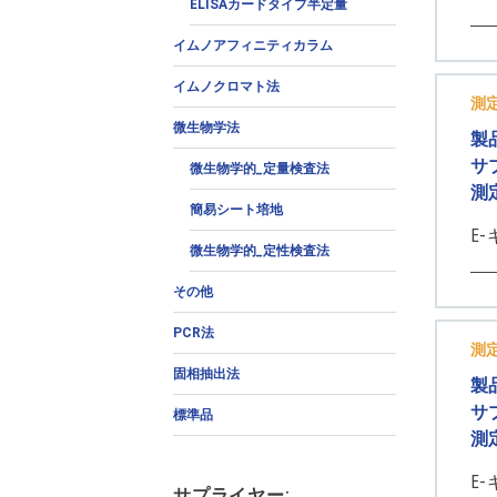
ELISAカードタイプ半定量
イムノアフィニティカラム
イムノクロマト法
測
微生物学法
製
サ
微生物学的_定量検査法
測
簡易シート培地
E-
微生物学的_定性検査法
その他
PCR法
測
固相抽出法
製
サ
標準品
測
E-
サプライヤー: