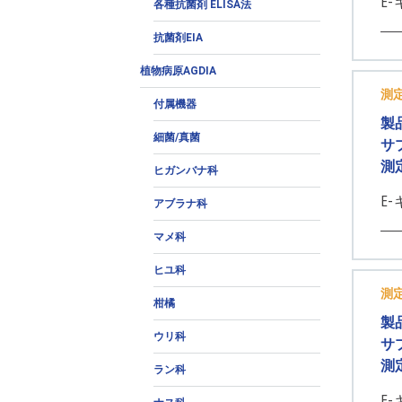
E-
各種抗菌剤 ELISA法
抗菌剤EIA
植物病原AGDIA
測
付属機器
製
細菌/真菌
サ
測
ヒガンバナ科
E-
アブラナ科
マメ科
ヒユ科
測
柑橘
製
ウリ科
サ
測
ラン科
E-