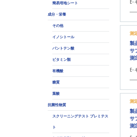
E-
簡易培地シート
成分・栄養
その他
測
イノシトール
製
パントテン酸
サ
測
ビタミン類
E
有機酸
糖質
葉酸
測
抗菌性物質
製
スクリーニングテスト プレミテス
サ
測
ト