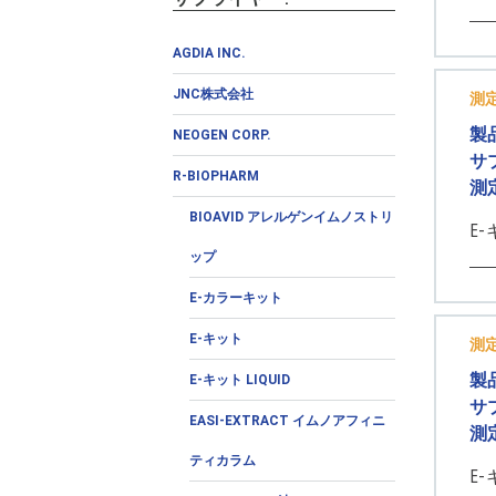
AGDIA INC.
JNC株式会社
測
製
NEOGEN CORP.
サ
R-BIOPHARM
測
BIOAVID アレルゲンイムノストリ
E-
ップ
E-カラーキット
E-キット
測
製
E-キット LIQUID
サ
EASI-EXTRACT イムノアフィニ
測
ティカラム
E-