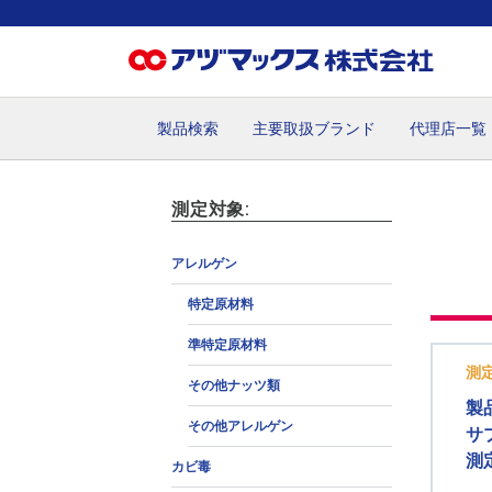
製品検索
主要取扱ブランド
代理店一覧
ホーム
お気に入り
お買い物カゴ
ご注文
マイペー
測定対象:
アレルゲン
特定原材料
準特定原材料
測
その他ナッツ類
製
その他アレルゲン
サ
測
カビ毒