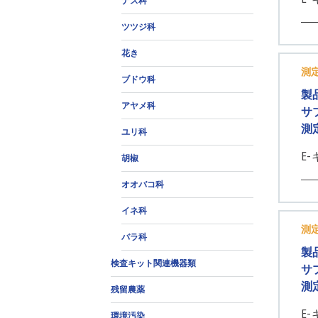
ナス科
ツツジ科
花き
測
ブドウ科
製
アヤメ科
サ
測
ユリ科
E-
胡椒
オオバコ科
イネ科
測
バラ科
製
検査キット関連機器類
サ
測
残留農薬
E-
環境汚染