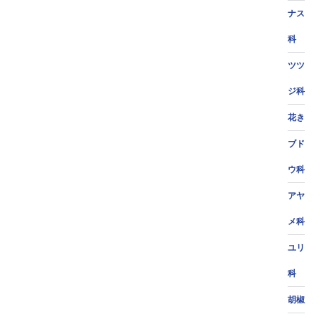
ナス
科
ツツ
ジ科
花き
ブド
ウ科
アヤ
メ科
ユリ
科
胡椒