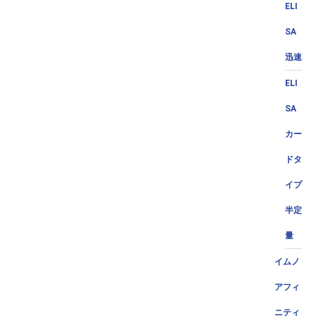
ELI
SA
迅速
ELI
SA
カー
ドタ
イプ
半定
量
イムノ
アフィ
ニティ