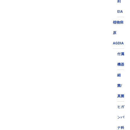
剤
EIA
植物病
原
AGDIA
付属
機器
細
菌/
真菌
ヒガ
ンバ
ナ科