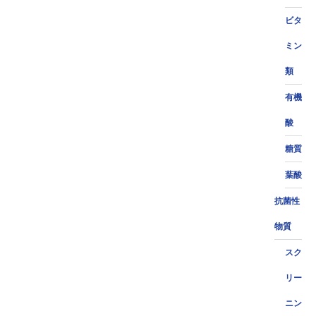
ビタ
ミン
類
有機
酸
糖質
葉酸
抗菌性
物質
スク
リー
ニン