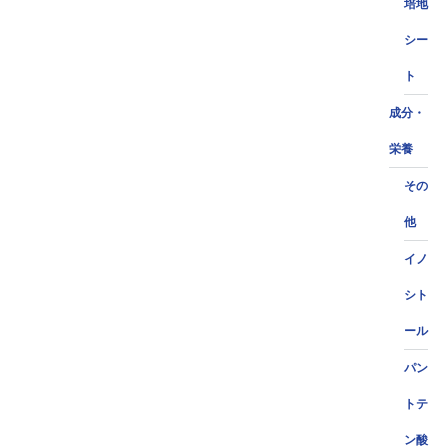
培地
シー
ト
成分・
栄養
その
他
イノ
シト
ール
パン
トテ
ン酸