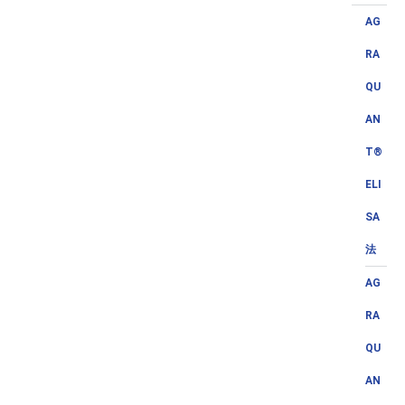
AG
RA
QU
AN
T®
ELI
SA
法
AG
RA
QU
AN