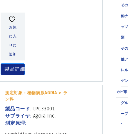
その
他ナ
ッツ
お気
に入
類
りに
その
追加
他ア
製品詳細
レル
ゲン
カビ毒
測定対象：植物病原AGDIA > ラ
ン科
グル
製品コード:
LPC33001
ープ
サプライヤ:
Agdia Inc.
測定原理:
1