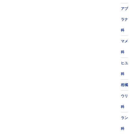
アブ
ラナ
科
マメ
科
ヒユ
科
柑橘
ウリ
科
ラン
科