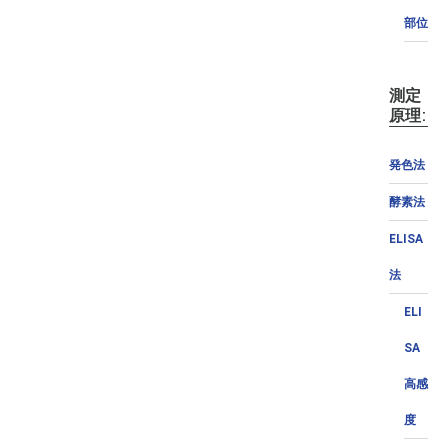
部位
測定
原理:
発色法
酵素法
ELISA
法
ELI
SA
高感
度