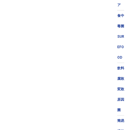
ア
食中
毒菌
SUR
EFO
OD
飲料
腐敗
変敗
原因
菌
簡易