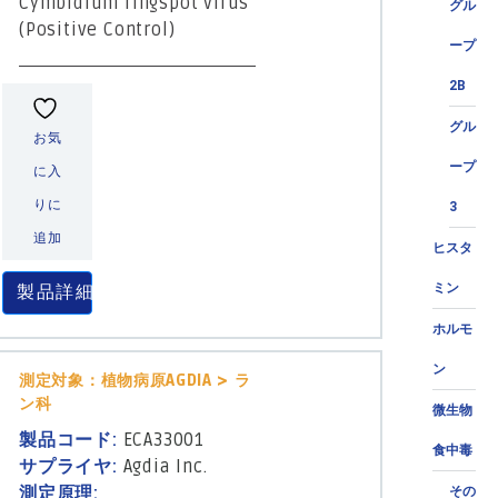
Cymbidium ringspot virus
グル
(Positive Control)
ープ
2B
グル
お気
ープ
に入
りに
3
追加
ヒスタ
ミン
製品詳細
ホルモ
ン
測定対象：植物病原AGDIA > ラ
ン科
微生物
製品コード:
ECA33001
食中毒
サプライヤ:
Agdia Inc.
測定原理:
その