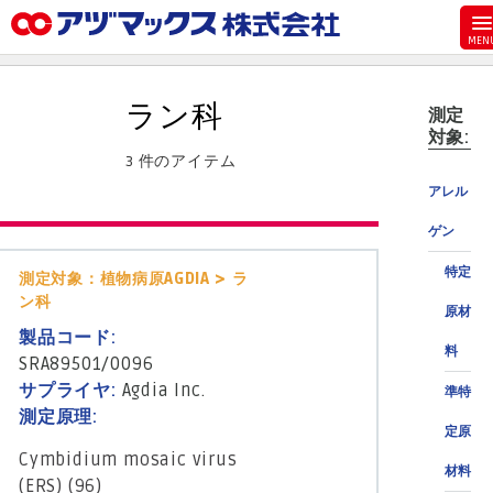
メニュー
ホーム
ラン科
測定
お気に入り
対象:
3 件のアイテム
お買い物カゴ
アレル
ご注文
ゲン
マイページ
特定
測定対象：植物病原AGDIA > ラ
主要取扱ブランド
ン科
原材
代理店一覧
製品コード:
料
製品検索
SRA89501/0096
サプライヤ:
Agdia Inc.
準特
見積発行
測定原理:
定原
Cymbidium mosaic virus
材料
(ERS) (96)