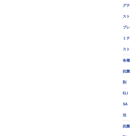
グテ
スト
プレ
ミテ
スト
各種
抗菌
剤
ELI
SA
法
抗菌