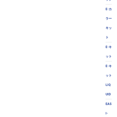
E-カ
ラー
キッ
ト
E-キ
ット
E-キ
ット
LIQ
UID
EAS
I-