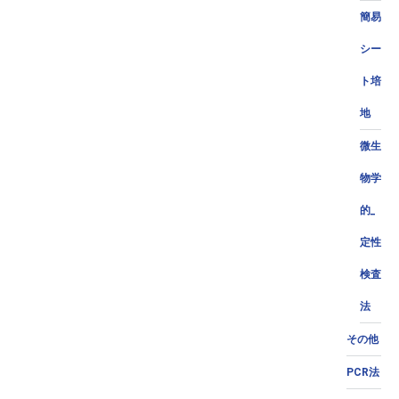
簡易
シー
ト培
地
微生
物学
的_
定性
検査
法
その他
PCR法