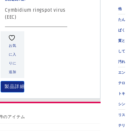
他
Cymbidium ringspot virus
(EEC)
たん
ぱく
質と
お気
して
に入
汚れ
りに
追加
エン
テロ
製品詳細
トキ
シン
リス
 件のアイテム
テリ