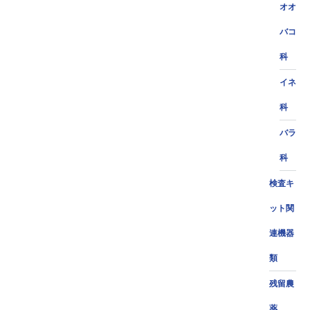
オオ
バコ
科
イネ
科
バラ
科
検査キ
ット関
連機器
類
残留農
薬