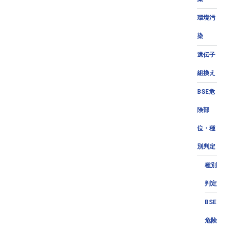
環境汚
染
遺伝子
組換え
BSE危
険部
位・種
別判定
種別
判定
BSE
危険