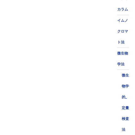
カラム
イムノ
クロマ
ト法
微生物
学法
微生
物学
的_
定量
検査
法