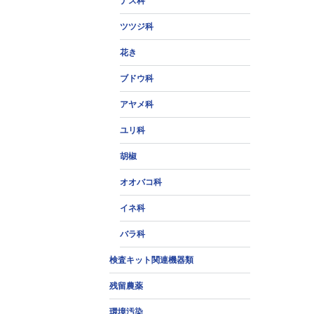
ナス科
ツツジ科
花き
ブドウ科
アヤメ科
ユリ科
胡椒
オオバコ科
イネ科
バラ科
検査キット関連機器類
残留農薬
環境汚染