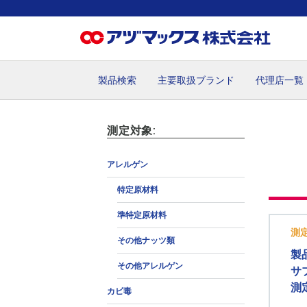
製品検索
主要取扱ブランド
代理店一覧
ホーム
お気に入り
お買い物カゴ
ご注文
マイペー
測定対象:
アレルゲン
特定原材料
準特定原材料
測定
その他ナッツ類
製
その他アレルゲン
サ
測
カビ毒