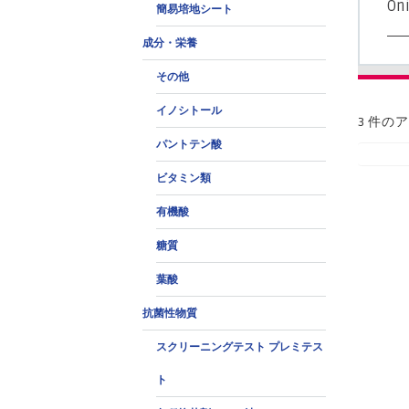
Oni
簡易培地シート
成分・栄養
その他
イノシトール
3 件の
パントテン酸
ビタミン類
有機酸
糖質
葉酸
抗菌性物質
スクリーニングテスト プレミテス
ト