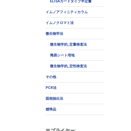
ELISAカードタイプ半定量
イムノアフィニティカラム
イムノクロマト法
微生物学法
微生物学的_定量検査法
簡易シート培地
微生物学的_定性検査法
その他
PCR法
固相抽出法
標準品
サプライヤー: