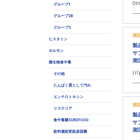
On
グループ1
グループ2B
グループ3
測定
ヒスタミン
製
ホルモン
サ
測
微生物食中毒
Lil
その他
たんぱく質として汚れ
エンテロトキシン
測定
リステリア
製
食中毒菌SUREFOOD
サ
測
飲料腐敗変敗原因菌