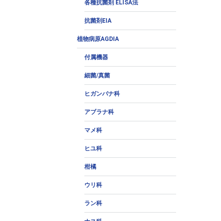
各種抗菌剤 ELISA法
抗菌剤EIA
植物病原AGDIA
付属機器
細菌/真菌
ヒガンバナ科
アブラナ科
マメ科
ヒユ科
柑橘
ウリ科
ラン科