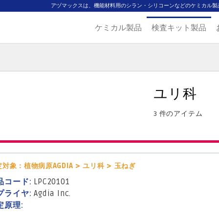
アヅマックスは、機能材料用のシラン・シリコーンなどのケミカル製
ケミカル製品
検査キット製品
ジ
主要取扱ブランド
代理店一覧
製品検索
見積発行
ユリ科
3 件のアイテム
対象：植物病原AGDIA > ユリ科 > 玉ねぎ
品コード:
LPC20101
プライヤ:
Agdia Inc.
定原理: