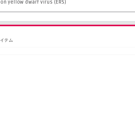
on yellow dwarf virus (ERS)
アイテム