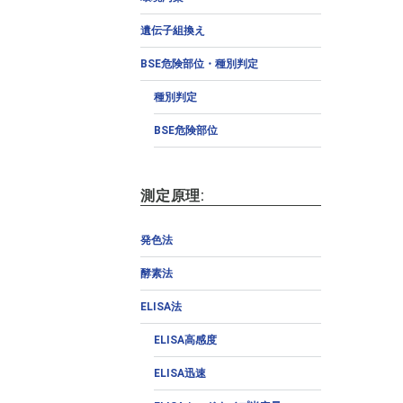
遺伝子組換え
BSE危険部位・種別判定
種別判定
BSE危険部位
測定原理:
発色法
酵素法
ELISA法
ELISA高感度
ELISA迅速