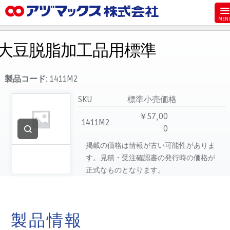
メニュー
ホーム
大豆脱脂加工品用標準
お気に入り
お買い物カゴ
製品コード:
1411M2
ご注文
SKU
標準小売価格
マイページ
￥57,00
1411M2
0
主要取扱ブランド
掲載の価格は情報が古い可能性がありま
代理店一覧
す。見積・受注確認書の発行時の価格が
製品検索
正式なものとなります。
見積発行
製品情報