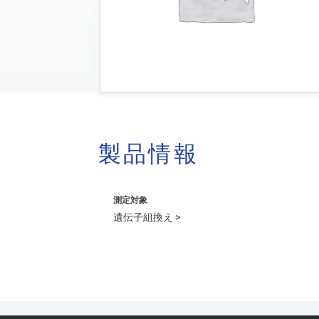
製品情報
測定対象
遺伝子組換え >