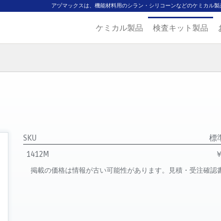
アヅマックスは、機能材料用のシラン・シリコーンなどのケミカル製
ケミカル製品
検査キット製品
ジ
主要取扱ブランド
代理店一覧
製品検索
見積発行
SKU
標
1412M
￥
掲載の価格は情報が古い可能性があります。見積・受注確認