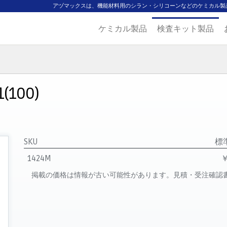
アヅマックスは、機能材料用のシラン・シリコーンなどのケミカル製
ケミカル製品
検査キット製品
ジ
主要取扱ブランド
代理店一覧
製品検索
見積発行
100)
SKU
標
1424M
￥
掲載の価格は情報が古い可能性があります。見積・受注確認