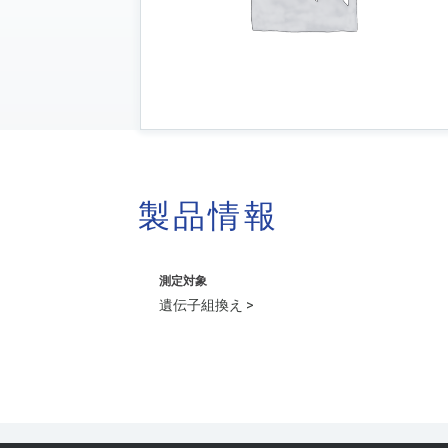
製品情報
測定対象
遺伝子組換え >