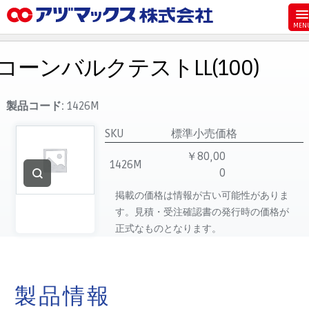
メニュー
ホーム
コーンバルクテストLL(100)
お気に入り
お買い物カゴ
製品コード:
1426M
ご注文
SKU
標準小売価格
マイページ
￥80,00
1426M
0
主要取扱ブランド
掲載の価格は情報が古い可能性がありま
代理店一覧
す。見積・受注確認書の発行時の価格が
製品検索
正式なものとなります。
見積発行
製品情報