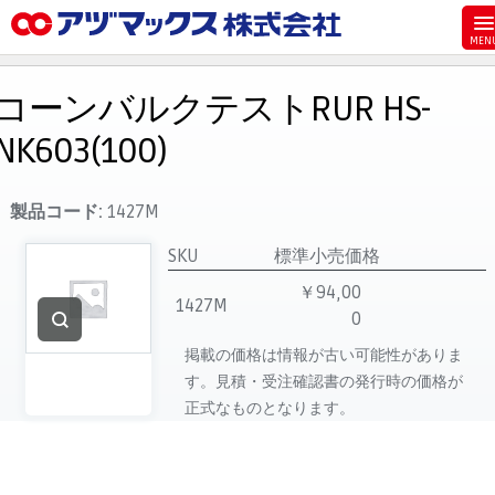
メニュー
ホーム
コーンバルクテストRUR HS-
お気に入り
NK603(100)
お買い物カゴ
ご注文
製品コード:
1427M
マイページ
SKU
標準小売価格
主要取扱ブランド
￥94,00
1427M
0
代理店一覧
掲載の価格は情報が古い可能性がありま
製品検索
す。見積・受注確認書の発行時の価格が
見積発行
正式なものとなります。