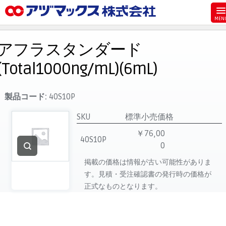
メニュー
ホーム
アフラスタンダード
お気に入り
(Total1000ng/mL)(6mL)
お買い物カゴ
ご注文
製品コード:
40S10P
マイページ
SKU
標準小売価格
主要取扱ブランド
￥76,00
40S10P
0
代理店一覧
掲載の価格は情報が古い可能性がありま
製品検索
す。見積・受注確認書の発行時の価格が
見積発行
正式なものとなります。