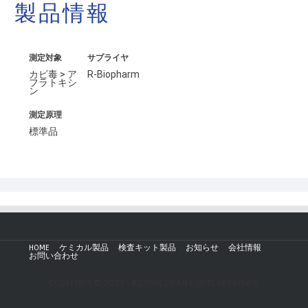
製品情報
測定対象
サプライヤ
カビ毒 > ア
R-Biopharm
フラトキシ
ン
測定原理
標準品
HOME
ケミカル製品
検査キット製品
お知らせ
会社情報
お問い合わせ
Copyright © 2019 - AZmax.co All rights reserved.