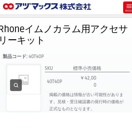
メニュー
ホーム
Rhoneイムノカラム用アクセサ
お気に入り
リーキット
お買い物カゴ
ご注文
製品コード:
40T40P
マイページ
SKU
標準小売価格
主要取扱ブランド
￥42,00
40T40P
0
代理店一覧
掲載の価格は情報が古い可能性がありま
製品検索
す。見積・受注確認書の発行時の価格が
見積発行
正式なものとなります。