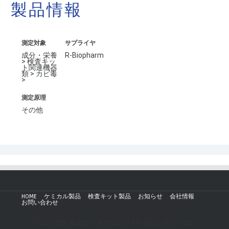
製品情報
測定対象
サプライヤ
成分・栄養
R-Biopharm
> 検査キッ
ト関連機器
類 > カビ毒
>
測定原理
その他
HOME
ケミカル製品
検査キット製品
お知らせ
会社情報
お問い合わせ
Copyright © 2019 - AZmax.co All rights reserved.