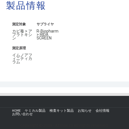
製品情報
測定対象
サプライヤ
カビ毒 > ア
R-Biopharm
フラトキシ
> RIDA
ン
SCREEN
測定原理
イムノアフ
ィニティカ
ラム
HOME
ケミカル製品
検査キット製品
お知らせ
会社情報
お問い合わせ
Copyright © 2019 - AZmax.co All rights reserved.