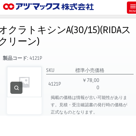
メニュー
ホーム
オクラトキシンA(30/15)(RIDAス
お気に入り
クリーン)
お買い物カゴ
ご注文
製品コード:
4121P
マイページ
SKU
標準小売価格
主要取扱ブランド
￥78,00
4121P
0
代理店一覧
掲載の価格は情報が古い可能性がありま
製品検索
す。見積・受注確認書の発行時の価格が
見積発行
正式なものとなります。