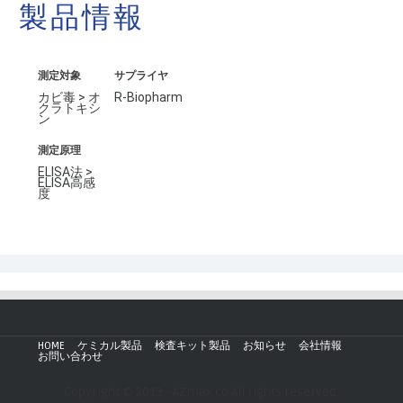
製品情報
測定対象
サプライヤ
カビ毒 > オ
R-Biopharm
クラトキシ
ン
測定原理
ELISA法 >
ELISA高感
度
HOME
ケミカル製品
検査キット製品
お知らせ
会社情報
お問い合わせ
Copyright © 2019 - AZmax.co All rights reserved.