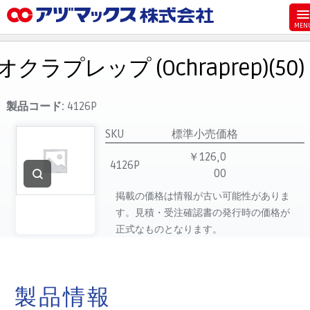
メニュー
ホーム
オクラプレップ (Ochraprep)(50)
お気に入り
お買い物カゴ
製品コード:
4126P
ご注文
SKU
標準小売価格
マイページ
￥126,0
4126P
00
主要取扱ブランド
掲載の価格は情報が古い可能性がありま
代理店一覧
す。見積・受注確認書の発行時の価格が
製品検索
正式なものとなります。
見積発行
製品情報