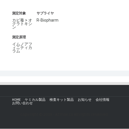
測定対象
サプライヤ
カビ毒 > オ
R-Biopharm
クラトキシ
ン
測定原理
イムノアフ
ィニティカ
ラム
HOME
ケミカル製品
検査キット製品
お知らせ
会社情報
お問い合わせ
Copyright © 2019 - AZmax.co All rights reserved.