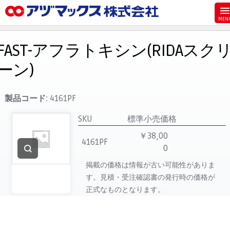
メニュー
ホーム
FAST-アフラトキシン(RIDAスク
お気に入り
ーン)
お買い物カゴ
ご注文
製品コード:
4161PF
マイページ
SKU
標準小売価格
主要取扱ブランド
￥38,00
4161PF
0
代理店一覧
掲載の価格は情報が古い可能性がありま
製品検索
す。見積・受注確認書の発行時の価格が
見積発行
正式なものとなります。