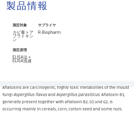
製品情報
測定対象
サプライヤ
カビ毒 > ア
R-Biopharm
フラトキシ
ン
測定原理
ELISA法 >
ELISA迅速
Aflatoxins are carcinogenic, highly toxic metabolites of the mould
fungi
Aspergillus flavus
and
Aspergillus
parasiticus
. Aflatoxin B1,
generally present together with aflatoxin B2, G1 und G2, is
occurring mainly in cereals, corn, cotton-seed and some nuts.