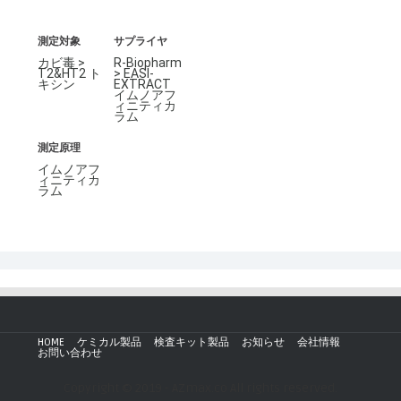
測定対象
サプライヤ
カビ毒 >
R-Biopharm
T2&HT2 ト
> EASI-
キシン
EXTRACT
イムノアフ
ィニティカ
ラム
測定原理
イムノアフ
ィニティカ
ラム
HOME
ケミカル製品
検査キット製品
お知らせ
会社情報
お問い合わせ
Copyright © 2019 - AZmax.co All rights reserved.