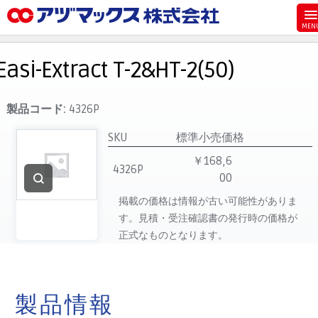
メニュー
ホーム
Easi-Extract T-2&HT-2(50)
お気に入り
お買い物カゴ
製品コード:
4326P
ご注文
SKU
標準小売価格
マイページ
￥168,6
4326P
00
主要取扱ブランド
掲載の価格は情報が古い可能性がありま
代理店一覧
す。見積・受注確認書の発行時の価格が
製品検索
正式なものとなります。
見積発行
製品情報