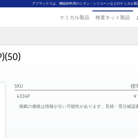
アヅマックスは、機能材料用のシラン・シリコーンなどのケミカル製
ケミカル製品
検査キット製品
ジ
主要取扱ブランド
代理店一覧
製品検索
見積発行
(50)
SKU
標
4334P
￥
掲載の価格は情報が古い可能性があります。見積・受注確認