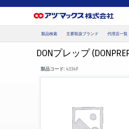
製品検索
主要取扱ブランド
代理店一覧
ホーム
お気に入り
お買い物カゴ
ご注文
マイペー
DONプレップ (DONPREP)
製品コード:
4334P