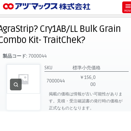
メニュー
ホーム
AgraStrip? Cry1AB/LL Bulk Grain
お気に入り
Combo Kit- TraitChek?
お買い物カゴ
ご注文
製品コード:
7000044
マイページ
SKU
標準小売価格
主要取扱ブランド
￥156,0
7000044
00
代理店一覧
掲載の価格は情報が古い可能性がありま
製品検索
す。見積・受注確認書の発行時の価格が
見積発行
正式なものとなります。