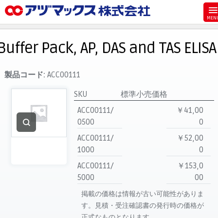
メニュー
ホーム
Buffer Pack, AP, DAS and TAS ELISA
お気に入り
お買い物カゴ
製品コード:
ACC00111
ご注文
SKU
標準小売価格
マイページ
ACC00111/
￥41,00
0500
0
主要取扱ブランド
ACC00111/
￥52,00
代理店一覧
1000
0
製品検索
ACC00111/
￥153,0
見積発行
5000
00
掲載の価格は情報が古い可能性がありま
す。見積・受注確認書の発行時の価格が
正式なものとなります。