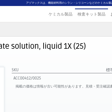
アヅマックスは、機能材料用のシラン・シリコーンなどのケミカル製
ケミカル製品
検査キット製品
ジ
主要取扱ブランド
代理店一覧
製品検索
見積発行
e solution, liquid 1X (25)
SKU
標
ACC00412/0025
掲載の価格は情報が古い可能性があります。見積・受注確認