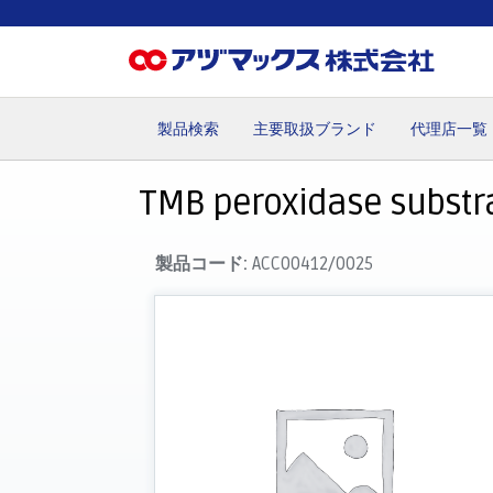
製品検索
主要取扱ブランド
代理店一覧
ホーム
お気に入り
お買い物カゴ
ご注文
マイペー
TMB peroxidase substrat
製品コード:
ACC00412/0025