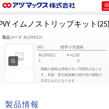
メニュー
ホーム
PVY イムノストリップキット(25
お気に入り
お買い物カゴ
製品コード:
AG2000125
ご注文
SKU
標準小売価格
マイページ
AG200012
￥42,00
5
0
主要取扱ブランド
掲載の価格は情報が古い可能性がありま
代理店一覧
す。見積・受注確認書の発行時の価格が
製品検索
正式なものとなります。
見積発行
製品情報