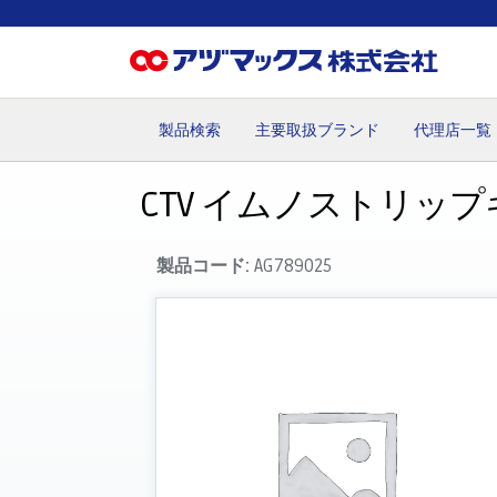
製品検索
主要取扱ブランド
代理店一覧
ホーム
お気に入り
お買い物カゴ
ご注文
マイペー
CTV イムノストリップキ
製品コード:
AG789025