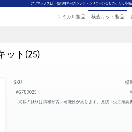
アヅマックスは、機能材料用のシラン・シリコーンなどのケミカル製
ケミカル製品
検査キット製品
ジ
主要取扱ブランド
代理店一覧
製品検索
見積発行
ット(25)
SKU
標
AG789025
￥
掲載の価格は情報が古い可能性があります。見積・受注確認