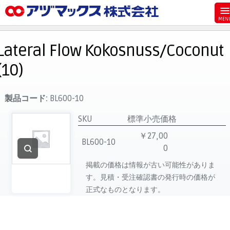
メニュー
ホーム
Lateral Flow Kokosnuss/Coconut
お気に入り
(10)
お買い物カゴ
ご注文
製品コード:
BL600-10
マイページ
SKU
標準小売価格
主要取扱ブランド
￥27,00
BL600-10
0
代理店一覧
掲載の価格は情報が古い可能性がありま
製品検索
す。見積・受注確認書の発行時の価格が
見積発行
正式なものとなります。