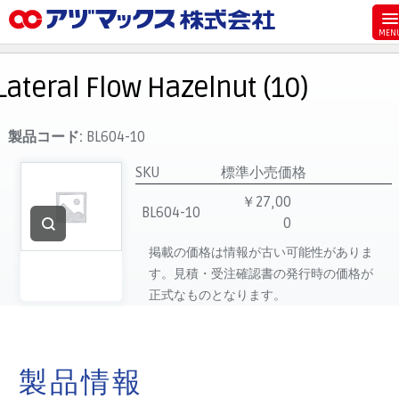
メニュー
ホーム
Lateral Flow Hazelnut (10)
お気に入り
お買い物カゴ
製品コード:
BL604-10
ご注文
SKU
標準小売価格
マイページ
￥27,00
BL604-10
0
主要取扱ブランド
掲載の価格は情報が古い可能性がありま
代理店一覧
す。見積・受注確認書の発行時の価格が
製品検索
正式なものとなります。
見積発行
製品情報