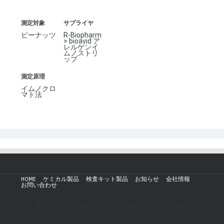
測定対象
サプライヤ
ピーナッツ
R-Biopharm
> bioavid ア
レルゲンイ
ムノストリ
ップ
測定原理
イムノクロ
マト法
HOME
ケミカル製品
検査キット製品
お知らせ
会社情報
お問い合わせ
Copyright © 2019 - AZmax.co All rights reserved.