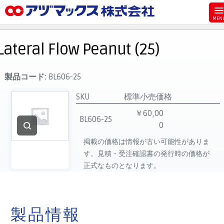
メニュー
ホーム
Lateral Flow Peanut (25)
お気に入り
お買い物カゴ
製品コード:
BL606-25
ご注文
SKU
標準小売価格
マイページ
￥60,00
BL606-25
0
主要取扱ブランド
掲載の価格は情報が古い可能性がありま
代理店一覧
す。見積・受注確認書の発行時の価格が
製品検索
正式なものとなります。
見積発行
製品情報