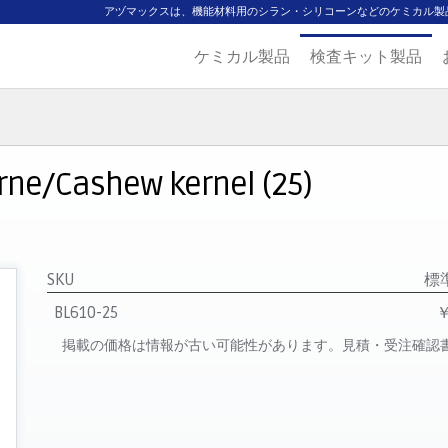
アヅマックスは、機能材料用のシラン・シリコーンなどのケミカル製
ケミカル製品
検査キット製品
ジ
主要取扱ブランド
代理店一覧
製品検索
見積発行
rne/Cashew kernel (25)
SKU
標
BL610-25
￥
掲載の価格は情報が古い可能性があります。見積・受注確認