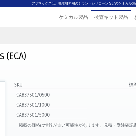
アヅマックスは、機能材料用のシラン・シリコーンなどのケミカル製
ケミカル製品
検査キット製品
ジ
主要取扱ブランド
代理店一覧
製品検索
見積発行
s (ECA)
SKU
標
CAB37501/0500
CAB37501/1000
CAB37501/5000
掲載の価格は情報が古い可能性があります。見積・受注確認