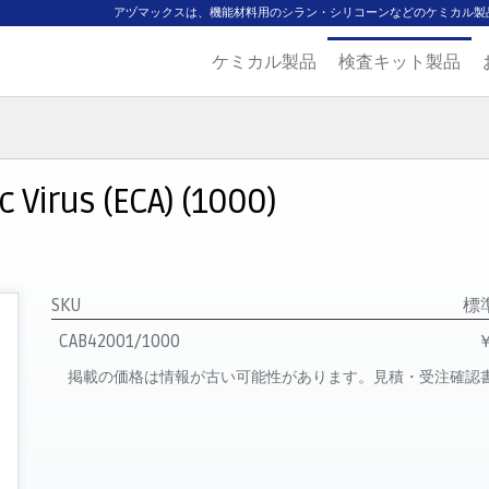
アヅマックスは、機能材料用のシラン・シリコーンなどのケミカル製
ケミカル製品
検査キット製品
ジ
主要取扱ブランド
代理店一覧
製品検索
見積発行
 Virus (ECA) (1000)
SKU
標
CAB42001/1000
￥
掲載の価格は情報が古い可能性があります。見積・受注確認