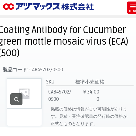
メニュー
ホーム
Coating Antibody for Cucumber
お気に入り
green mottle mosaic virus (ECA)
お買い物カゴ
(500)
ご注文
マイページ
製品コード:
CAB45702/0500
主要取扱ブランド
SKU
標準小売価格
代理店一覧
CAB45702/
￥34,00
製品検索
0500
0
掲載の価格は情報が古い可能性がありま
見積発行
す。見積・受注確認書の発行時の価格が
正式なものとなります。