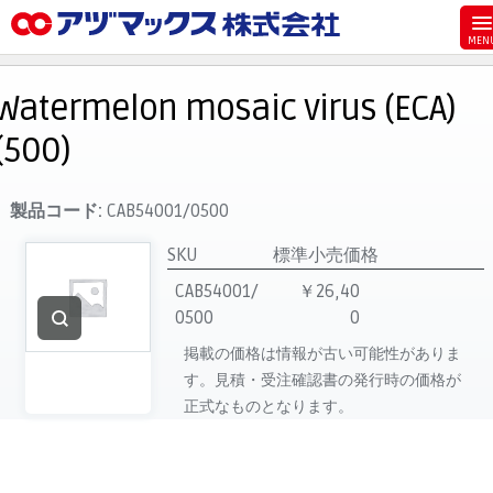
メニュー
ホーム
Watermelon mosaic virus (ECA)
お気に入り
(500)
お買い物カゴ
ご注文
製品コード:
CAB54001/0500
マイページ
SKU
標準小売価格
主要取扱ブランド
CAB54001/
￥26,40
0500
0
代理店一覧
掲載の価格は情報が古い可能性がありま
製品検索
す。見積・受注確認書の発行時の価格が
見積発行
正式なものとなります。