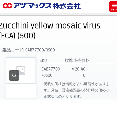
メニュー
ホーム
Zucchini yellow mosaic virus
お気に入り
(ECA) (500)
お買い物カゴ
ご注文
製品コード:
CAB77700/0500
マイページ
SKU
標準小売価格
主要取扱ブランド
CAB77700
￥26,40
/0500
0
代理店一覧
掲載の価格は情報が古い可能性がありま
製品検索
す。見積・受注確認書の発行時の価格が
見積発行
正式なものとなります。