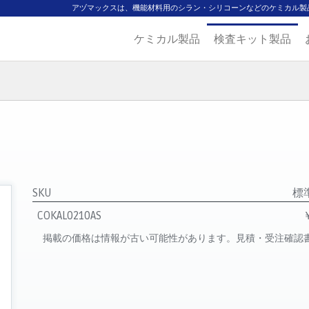
アヅマックスは、機能材料用のシラン・シリコーンなどのケミカル製
ケミカル製品
検査キット製品
ジ
主要取扱ブランド
代理店一覧
製品検索
見積発行
SKU
標
COKAL0210AS
掲載の価格は情報が古い可能性があります。見積・受注確認