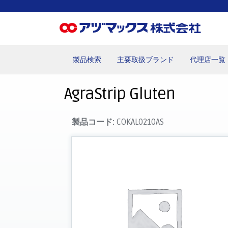
製品検索
主要取扱ブランド
代理店一覧
ホーム
お気に入り
お買い物カゴ
ご注文
マイペー
AgraStrip Gluten
製品コード:
COKAL0210AS