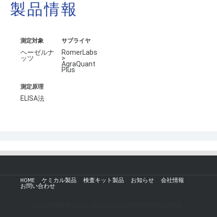
製品情報
測定対象
サプライヤ
ヘーゼルナ
RomerLabs
ッツ
>
AgraQuant
Plus
測定原理
ELISA法
HOME
ケミカル製品
検査キット製品
お知らせ
会社情報
お問い合わせ
Copyright © 2019 - AZmax.co All rights reserved.