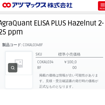
メニュー
ホーム
AgraQuant ELISA PLUS Hazelnut 2-
お気に入り
25 ppm
お買い物カゴ
ご注文
製品コード:
COKAL0348F
マイページ
SKU
標準小売価格
主要取扱ブランド
COKAL034
￥100,0
8F
00
代理店一覧
掲載の価格は情報が古い可能性がありま
製品検索
す。見積・受注確認書の発行時の価格が
見積発行
正式なものとなります。