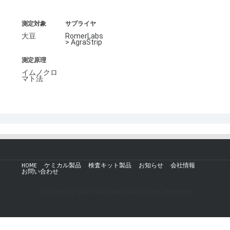
測定対象
サプライヤ
大豆
RomerLabs
> AgraStrip
測定原理
イムノクロ
マト法
HOME
ケミカル製品
検査キット製品
お知らせ
会社情報
お問い合わせ
Copyright © 2019 - AZmax.co All rights reserved.