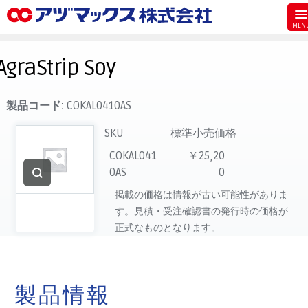
メニュー
ホーム
AgraStrip Soy
お気に入り
お買い物カゴ
製品コード:
COKAL0410AS
ご注文
SKU
標準小売価格
マイページ
COKAL041
￥25,20
0AS
0
主要取扱ブランド
掲載の価格は情報が古い可能性がありま
代理店一覧
す。見積・受注確認書の発行時の価格が
製品検索
正式なものとなります。
見積発行
製品情報