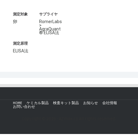
測定対象
サプライヤ
卵
RomerLabs
>
AgraQuant
® ELISA法
測定原理
ELISA法
HOME
ケミカル製品
検査キット製品
お知らせ
会社情報
お問い合わせ
Copyright © 2019 - AZmax.co All rights reserved.