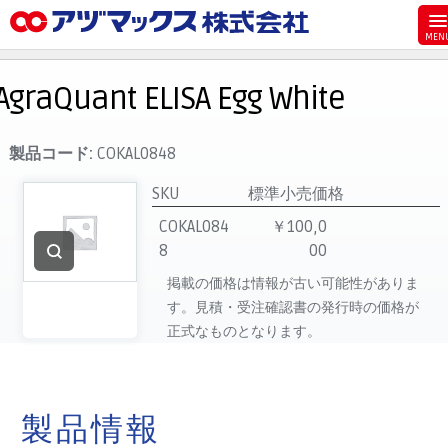
メニュー
ホーム
AgraQuant ELISA Egg White
お気に入り
お買い物カゴ
製品コード:
COKAL0848
ご注文
SKU
標準小売価格
マイページ
COKAL084
￥100,0
8
00
主要取扱ブランド
掲載の価格は情報が古い可能性がありま
代理店一覧
す。見積・受注確認書の発行時の価格が
製品検索
正式なものとなります。
見積発行
製品情報