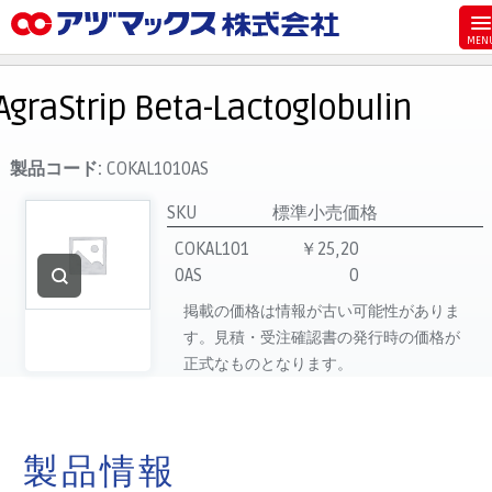
メニュー
ホーム
AgraStrip Beta-Lactoglobulin
お気に入り
お買い物カゴ
製品コード:
COKAL1010AS
ご注文
SKU
標準小売価格
マイページ
COKAL101
￥25,20
0AS
0
主要取扱ブランド
掲載の価格は情報が古い可能性がありま
代理店一覧
す。見積・受注確認書の発行時の価格が
製品検索
正式なものとなります。
見積発行
製品情報