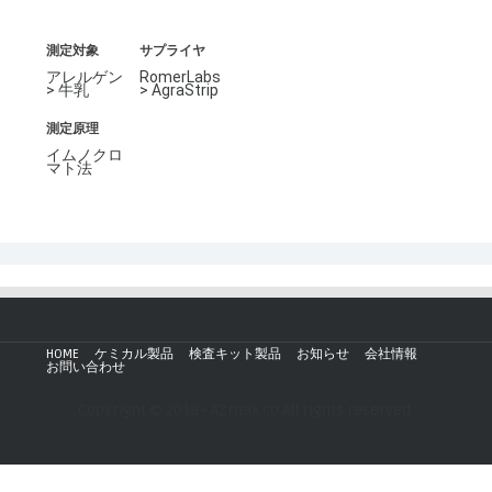
測定対象
サプライヤ
アレルゲン
RomerLabs
> 牛乳
> AgraStrip
測定原理
イムノクロ
マト法
HOME
ケミカル製品
検査キット製品
お知らせ
会社情報
お問い合わせ
Copyright © 2019 - AZmax.co All rights reserved.