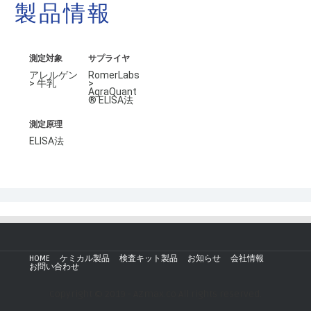
製品情報
測定対象
サプライヤ
アレルゲン
RomerLabs
> 牛乳
>
AgraQuant
® ELISA法
測定原理
ELISA法
HOME
ケミカル製品
検査キット製品
お知らせ
会社情報
お問い合わせ
Copyright © 2019 - AZmax.co All rights reserved.