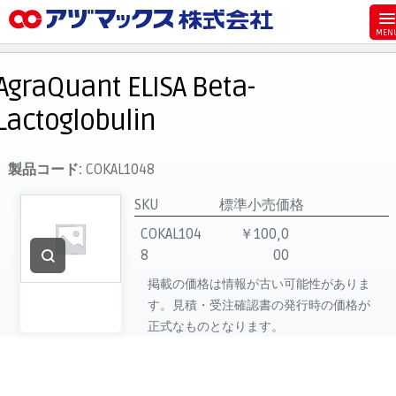
メニュー
ホーム
AgraQuant ELISA Beta-
お気に入り
Lactoglobulin
お買い物カゴ
ご注文
製品コード:
COKAL1048
マイページ
SKU
標準小売価格
主要取扱ブランド
COKAL104
￥100,0
8
00
代理店一覧
掲載の価格は情報が古い可能性がありま
製品検索
す。見積・受注確認書の発行時の価格が
見積発行
正式なものとなります。