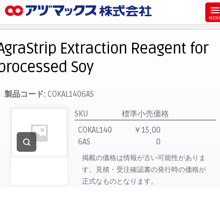
メニュー
ホーム
AgraStrip Extraction Reagent for
お気に入り
processed Soy
お買い物カゴ
ご注文
製品コード:
COKAL1406AS
マイページ
SKU
標準小売価格
主要取扱ブランド
COKAL140
￥15,00
6AS
0
代理店一覧
掲載の価格は情報が古い可能性がありま
製品検索
す。見積・受注確認書の発行時の価格が
見積発行
正式なものとなります。