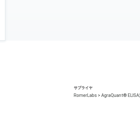
サプライヤ
RomerLabs > AgraQuant® ELIS