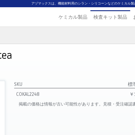
アヅマックスは、機能材料用のシラン・シリコーンなどのケミカル製
ケミカル製品
検査キット製品
ジ
主要取扱ブランド
代理店一覧
製品検索
見積発行
cea
SKU
標
COKAL2248
￥1
掲載の価格は情報が古い可能性があります。見積・受注確認