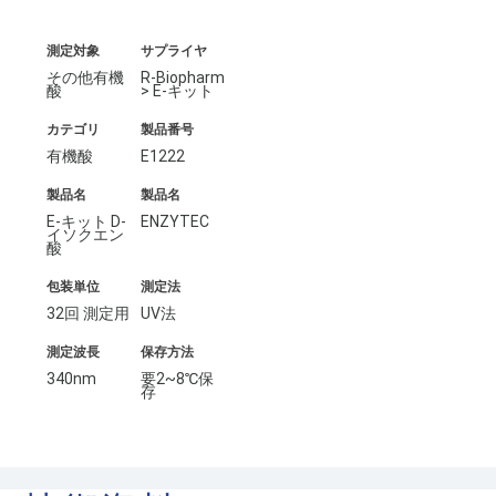
測定対象
サプライヤ
その他有機
R-Biopharm
酸
> E-キット
カテゴリ
製品番号
有機酸
E1222
製品名
製品名
E-キット D-
ENZYTEC
イソクエン
酸
包装単位
測定法
32回 測定用
UV法
測定波長
保存方法
340nm
要2~8℃保
存