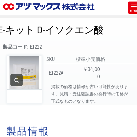
メニュー
ホーム
E-キット D-イソクエン酸
お気に入り
お買い物カゴ
製品コード:
E1222
ご注文
SKU
標準小売価格
マイページ
￥34,00
E1222A
0
主要取扱ブランド
掲載の価格は情報が古い可能性がありま
代理店一覧
す。見積・受注確認書の発行時の価格が
製品検索
正式なものとなります。
見積発行
製品情報