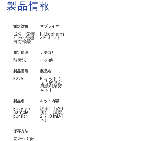
製品情報
測定対象
サプライヤ
成分・栄養
R-Biopharm
> その他糖
> E-キット
質有機酸
測定原理
カテゴリ
酵素法
その他
製品番号
製品名
E2250
E-キット シ
ュウ酸測定
用試料精製
キット
製品名
キット内容
Enzytec
試薬1（×20
Sample
個）、試薬
purifier
2（10 mL×1
本）
保存方法
要2~8℃保