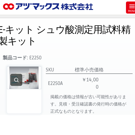
メニュー
ホーム
E-キット シュウ酸測定用試料精
お気に入り
製キット
お買い物カゴ
ご注文
製品コード:
E2250
マイページ
SKU
標準小売価格
主要取扱ブランド
￥14,00
E2250A
0
代理店一覧
掲載の価格は情報が古い可能性がありま
製品検索
す。見積・受注確認書の発行時の価格が
見積発行
正式なものとなります。