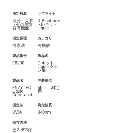
測定対象
サプライヤ
成分・栄養
R-Biopharm
> その他糖
> E-キット
質有機酸
Liquid
測定原理
カテゴリ
酵素法
有機酸
製品番号
製品名
E8230
E-キット
Liquid クエ
ン酸
製品名
包装単位
ENZYTEC
50回 測定
Liquid
用
Citric-acid
測定法
測定波長
UV法
340nm
保存方法
要2~8℃保