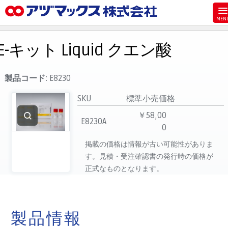
メニュー
ホーム
E-キット Liquid クエン酸
お気に入り
お買い物カゴ
製品コード:
E8230
ご注文
SKU
標準小売価格
マイページ
￥58,00
E8230A
0
主要取扱ブランド
掲載の価格は情報が古い可能性がありま
代理店一覧
す。見積・受注確認書の発行時の価格が
製品検索
正式なものとなります。
見積発行
製品情報