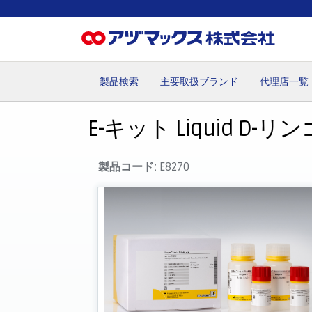
製品検索
主要取扱ブランド
代理店一覧
ホーム
お気に入り
お買い物カゴ
ご注文
マイペー
E-キット Liquid D-リ
製品コード:
E8270