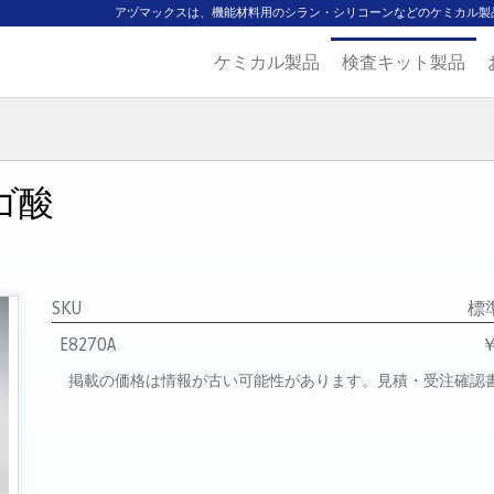
アヅマックスは、機能材料用のシラン・シリコーンなどのケミカル製
ケミカル製品
検査キット製品
ジ
主要取扱ブランド
代理店一覧
製品検索
見積発行
ンゴ酸
SKU
標
E8270A
￥
掲載の価格は情報が古い可能性があります。見積・受注確認