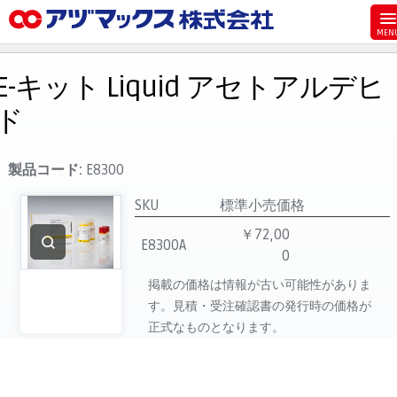
メニュー
ホーム
E-キット Liquid アセトアルデヒ
お気に入り
ド
お買い物カゴ
ご注文
製品コード:
E8300
マイページ
SKU
標準小売価格
主要取扱ブランド
￥72,00
E8300A
0
代理店一覧
掲載の価格は情報が古い可能性がありま
製品検索
す。見積・受注確認書の発行時の価格が
見積発行
正式なものとなります。