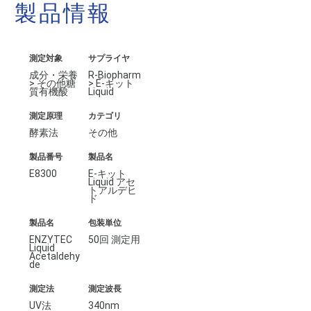
製品情報
測定対象
サプライヤ
成分・栄養
R-Biopharm
> その他糖
> E-キット
質有機酸
Liquid
測定原理
カテゴリ
酵素法
その他
製品番号
製品名
E8300
E-キット
Liquid アセ
トアルデヒ
ド
製品名
包装単位
ENZYTEC
50回 測定用
Liquid
Acetaldehy
de
測定法
測定波長
UV法
340nm